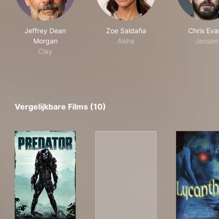
Jeffrey Dean
Zoe Saldaña
Chris Eva
Morgan
Aisha
Jensen
Clay
Vergelijkbare Films (10)