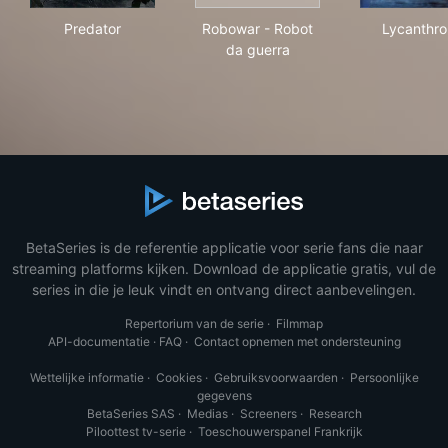
Predator
Robowar - Robot da guerra
Lyc
Predator
Robowar - Robot
Lycanthr
da guerra
BetaSeries is de referentie applicatie voor serie fans die naar
streaming platforms kijken. Download de applicatie gratis, vul de
series in die je leuk vindt en ontvang direct aanbevelingen.
Repertorium van de serie
·
Filmmap
API-documentatie
·
FAQ
·
Contact opnemen met ondersteuning
Wettelijke informatie
·
Cookies
·
Gebruiksvoorwaarden
·
Persoonlijke
gegevens
BetaSeries SAS
·
Medias
·
Screeners
·
Research
Piloottest tv-serie
·
Toeschouwerspanel Frankrijk