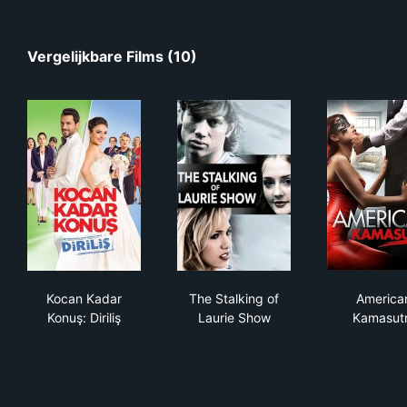
Vergelijkbare Films (10)
Kocan Kadar Konuş: Diriliş
The Stalking of Laurie Show
Ame
Kocan Kadar
The Stalking of
America
Konuş: Diriliş
Laurie Show
Kamasut