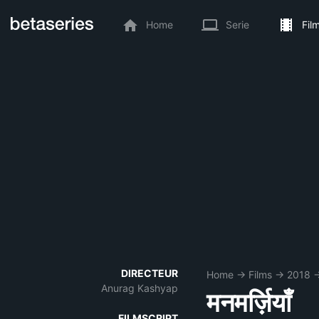
Home
Serie
Fil
DIRECTEUR
Home
→
Films
→
2018
Anurag Kashyap
मनमर्ज़ियाँ
FILMSCRIPT