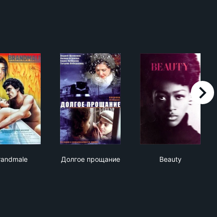
right
ษ
Brandmale
Долгое прощание
Beauty
randmale
Долгое прощание
Beauty