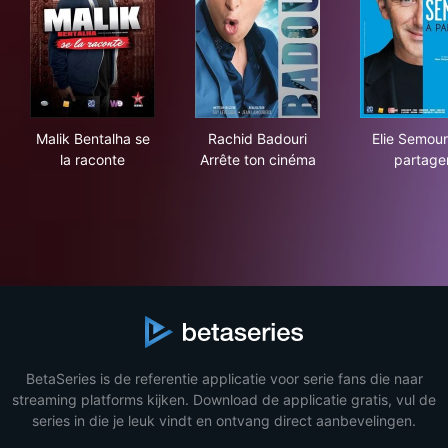
Malik Bentalha se la raconte
Rachid Badouri Arrête ton c
Eli
Malik Bentalha se
Rachid Badouri
Elie Semoun
la raconte
Arrête ton cinéma
partage
BetaSeries is de referentie applicatie voor serie fans die naar
streaming platforms kijken. Download de applicatie gratis, vul de
series in die je leuk vindt en ontvang direct aanbevelingen.