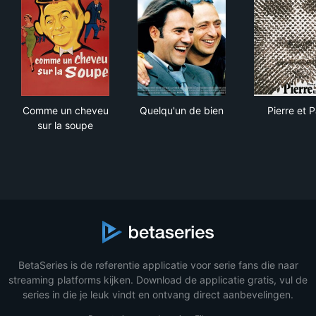
Comme un cheveu sur la soupe
Quelqu'un de bien
Pier
Comme un cheveu
Quelqu'un de bien
Pierre et P
sur la soupe
BetaSeries is de referentie applicatie voor serie fans die naar
streaming platforms kijken. Download de applicatie gratis, vul de
series in die je leuk vindt en ontvang direct aanbevelingen.