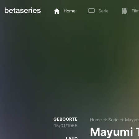
Home
Serie
Fil
GEBOORTE
Home
→
Serie
→
Mayum
15/01/1955
Mayumi 
LAND