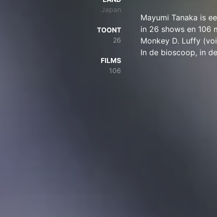
Japan
Mayumi Tanaka is een
in 26 shows en 106 m
TOONT
26
Monkey D. Luffy (voice) / مونكي دي. لوفي (صوت) / 몽키 D. 루피 (성우) in d
In de bioscoop, in
FILMS
106