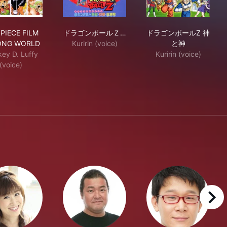
D
ONE PIECE FILM STRONG WORLD
ドラゴンボールＺ 燃え尽きろ!!熱戦・烈
ドラゴンボール
PIECE FILM
ドラゴンボールＺ…
ドラゴンボールZ 神
ONG WORLD
Kuririn (voice)
と神
ey D. Luffy
Kuririn (voice)
(voice)
right