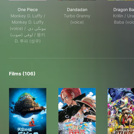
One Piece
Dandadan
Dra
One Piece
Dandadan
Dragon Bal
Monkey D. Luffy /
Turbo Granny
Krillin / Ur
Monkey D. Luffy
(voice)
Baba (voi
(voice) / مونكي دي.
لوفي (صوت) / 몽키
D. 루피 (성우)
Films (106)