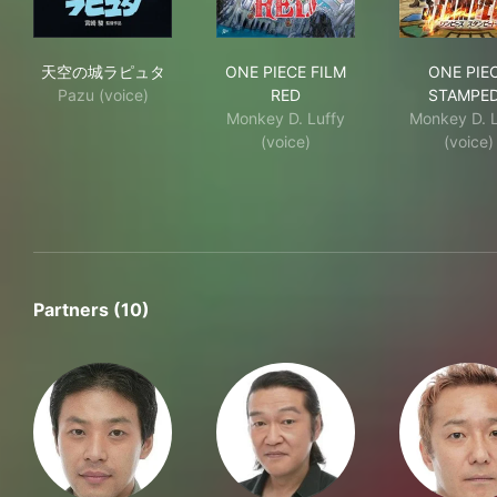
天空の城ラピュタ
ONE PIECE FILM RED
ONE
天空の城ラピュタ
ONE PIECE FILM
ONE PIE
Pazu (voice)
RED
STAMPE
Monkey D. Luffy
Monkey D. L
(voice)
(voice)
Partners (10)