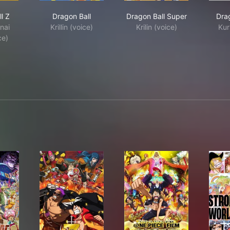
gon Ball Z
Dragon Ball
Dragon Ball Super
l Z
Dragon Ball
Dragon Ball Super
Dra
anai
Krillin (voice)
Krilin (voice)
Kur
ce)