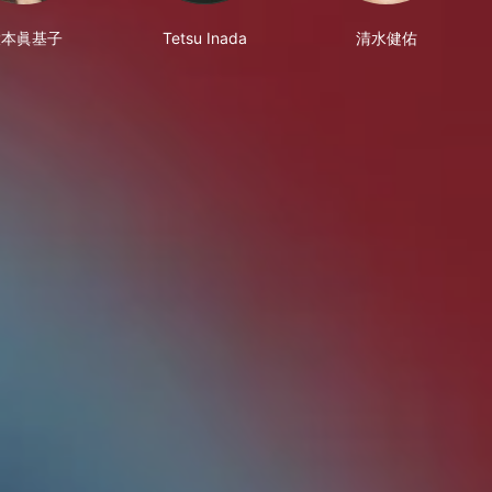
大本眞基子
Tetsu Inada
清水健佑