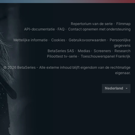
Repertorium van de serie
·
Filmmap
API-documentatie
·
FAQ
·
Contact opnemen met ondersteuning
Wettelijke informatie
·
Cookies
·
Gebruiksvoorwaarden
·
Persoonlijke
gegevens
BetaSeries SAS
·
Medias
·
Screeners
·
Research
Piloottest tv-serie
·
Toeschouwerspanel Frankrijk
© 2026 BetaSeries - Alle externe inhoud blijft eigendom van de rechtmatige
eigenaar.
Nederland