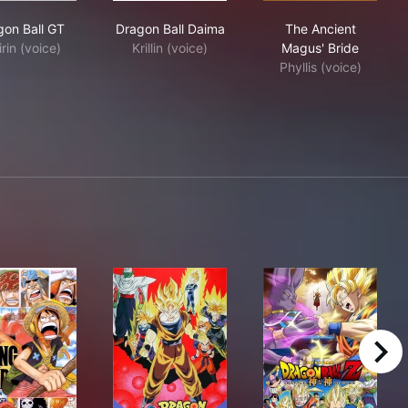
Dragon Ball GT
Dragon Ball Daima
The Ancient Ma
gon Ball GT
Dragon Ball Daima
The Ancient
irin (voice)
Krillin (voice)
Magus' Bride
Phyllis (voice)
right