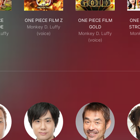
 PIECE STAMPEDE
ONE PIECE FILM Z
ONE PIECE FILM GOL
CE
ONE PIECE FILM Z
ONE PIECE FILM
ONE 
DE
Monkey D. Luffy
GOLD
STR
uffy
(voice)
Monkey D. Luffy
Monk
(voice)