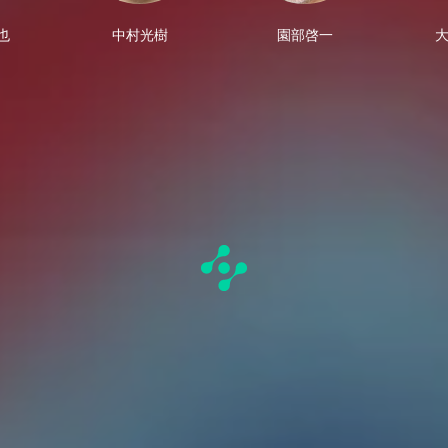
也
中村光樹
園部啓一