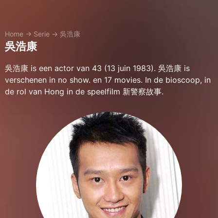
Home
→
Serie
→
吳浩康
吳浩康
吳浩康 is een actor van 43 (13 juin 1983). 吳浩康 is
verschenen in no show. en 17 movies. In de bioscoop, in
de rol van Hong in de speelfilm 新警察故事.