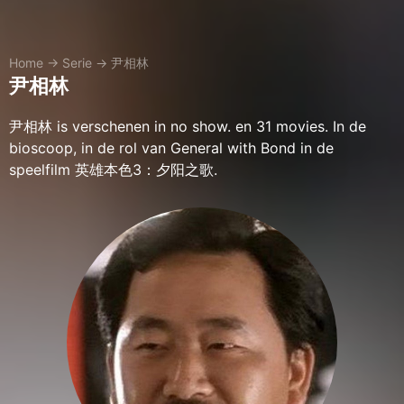
Home
→
Serie
→
尹相林
尹相林
尹相林 is verschenen in no show. en 31 movies. In de
bioscoop, in de rol van General with Bond in de
speelfilm 英雄本色3：夕阳之歌.