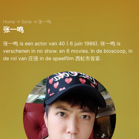
Home
→
Serie
→
张一鸣
张一鸣
张一鸣 is een actor van 40 ( 6 juin 1986). 张一鸣 is
verschenen in no show. en 6 movies. In de bioscoop, in
de rol van 庄强 in de speelfilm 西虹市首富.