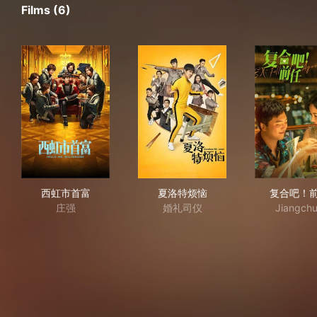
Films (6)
西虹市首富
夏洛特烦恼
复
西虹市首富
夏洛特烦恼
复合吧！
庄强
婚礼司仪
Jiangch