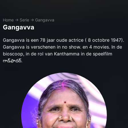
Home
→
Serie
→
Gangavva
Gangavva
Gangavva is een 78 jaar oude actrice ( 8 octobre 1947).
Gangavva is verschenen in no show. en 4 movies. In de
bioscoop, in de rol van Kanthamma in de speelfilm
గాడ్‌ఫాదర్‌.