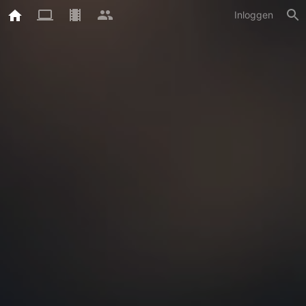
Inloggen