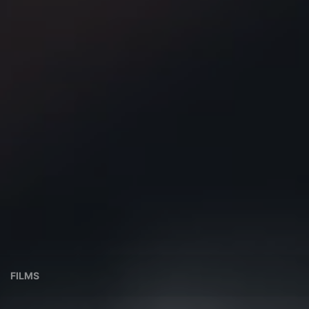
FILMS