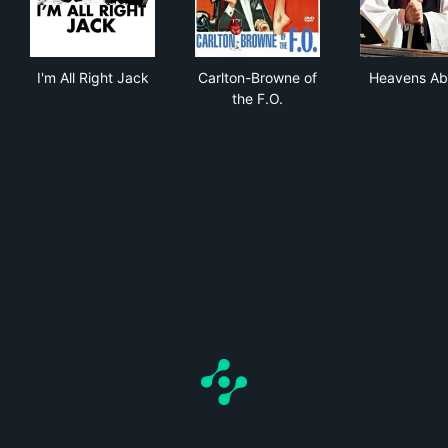
I'm All Right Jack
Carlton-Browne of the F.O.
Hea
I'm All Right Jack
Carlton-Browne of
Heavens Ab
the F.O.