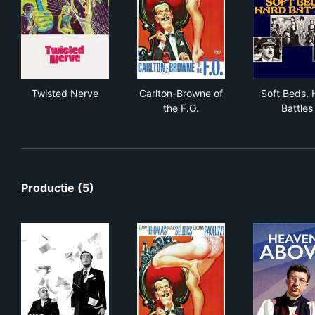
Twisted Nerve
Carlton-Browne of the F.O.
Sof
Twisted Nerve
Carlton-Browne of
Soft Beds, 
the F.O.
Battles
Productie (5)