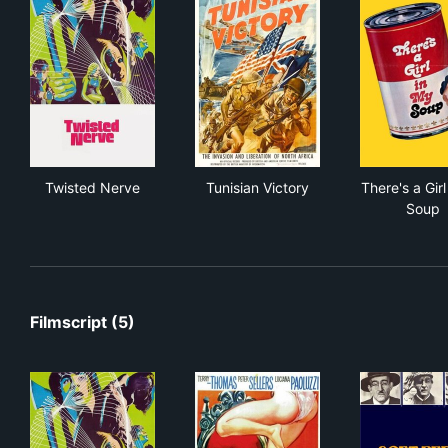
Twisted Nerve
Tunisian Victory
Ther
Twisted Nerve
Tunisian Victory
There's a Girl
Soup
Filmscript (5)