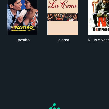
Il postino
La cena
N -
Il postino
La cena
N - Io e Nap