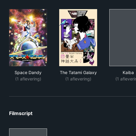
Space Dandy
The Tatami Galaxy
Kai
Space Dandy
The Tatami Galaxy
Kaiba
(1 aflevering)
(1 aflevering)
(1 afleveri
Filmscript