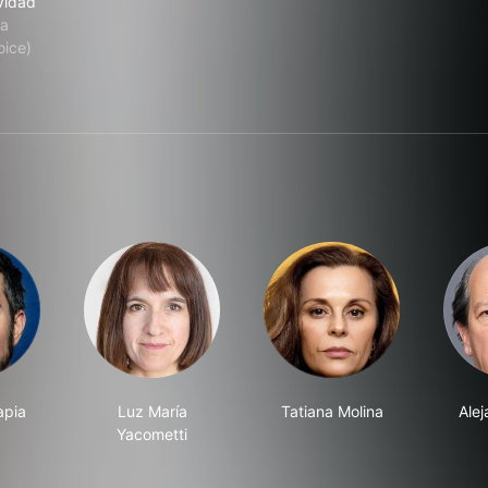
vidad
na
oice)
apia
Luz María
Tatiana Molina
Alej
Yacometti