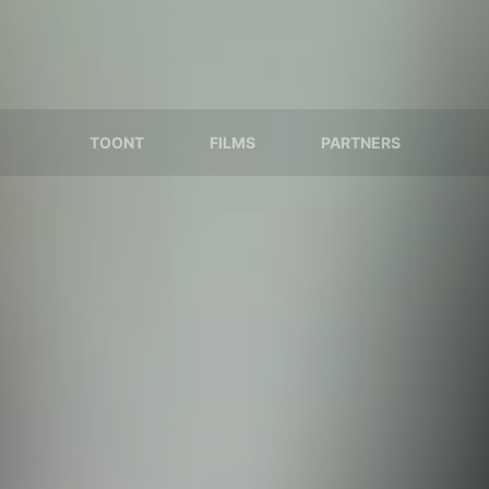
TOONT
FILMS
PARTNERS