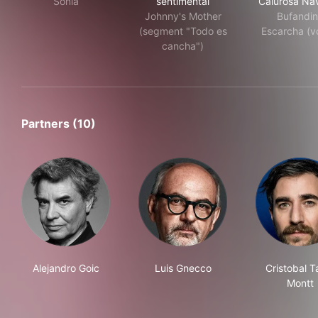
Sonia
sentimental
Calurosa Na
Johnny's Mother
Bufandi
(segment "Todo es
Escarcha (v
cancha")
Partners (10)
Alejandro Goic
Luis Gnecco
Cristobal T
Montt