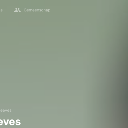
ms
Gemeenschap
Reeves
eves