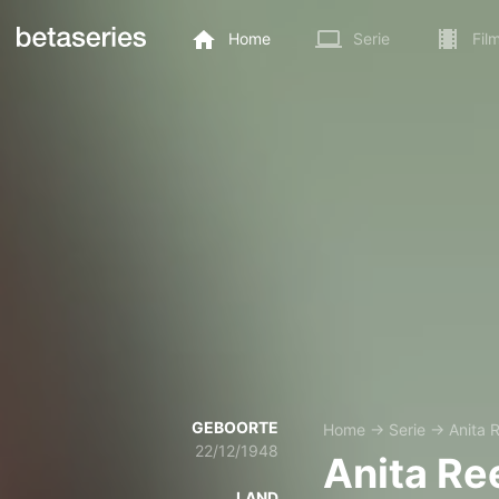
Home
Serie
Fil
GEBOORTE
Home
→
Serie
→
Anita 
22/12/1948
Anita Re
LAND