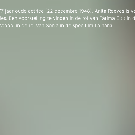
77 jaar oude actrice (22 décembre 1948). Anita Reeves is 
s. Een voorstelling te vinden in de rol van Fátima Eltit in d
scoop, in de rol van Sonia in de speelfilm La nana.