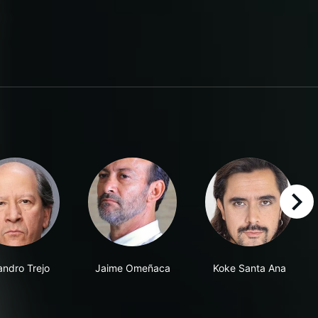
right
andro Trejo
Jaime Omeñaca
Koke Santa Ana