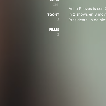
Chili
Anita Reeves is een 
in 2 shows en 3 movie
TOONT
2
Presidente. In de bio
FILMS
3