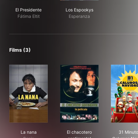
El Presidente
Los Espookys
El Presidente
Los Espookys
Fátima Eltit
Esperanza
Films (3)
La nana
El chacotero sentimental
31 
La nana
El chacotero
31 Minuto