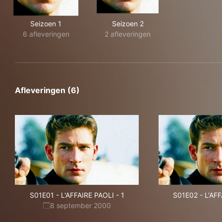
Seizoen 1
Seizoen 2
6 afleveringen
2 afleveringen
Afleveringen (6)
S01E01
-
L'AFFAIRE PAOLI - 1
S01E02
-
L'AFF
8 september 2000