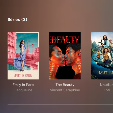
Séries (3)
Emily in Paris
The Beauty
Naut
Emily in Paris
The Beauty
Nautilu
Jacqueline
Vincent Seraphine
Loti