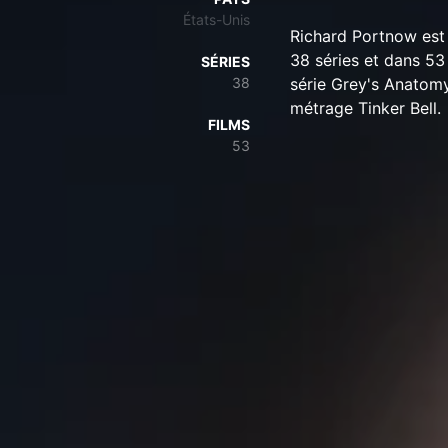
États-Unis
Richard Portnow est 
38 séries et dans 53 
SÉRIES
38
série Grey's Anatomy
métrage Tinker Bell.
FILMS
53