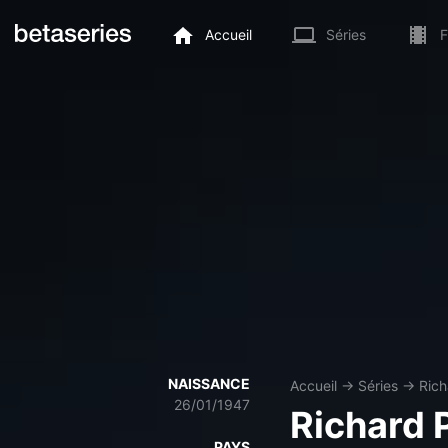
Accueil
Séries
F
NAISSANCE
Accueil
→
Séries
→
Rich
26/01/1947
Richard 
PAYS