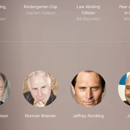
d Morning, Vietnam
Kindergarten Cop
Law Abiding Citizen
ing,
Kindergarten Cop
Law Abiding
Fear 
m
Captain Salazar
Citizen
in
an'
Bill Reynolds
Win
Kean
Norman Brenner
Jeffrey Nordling
J