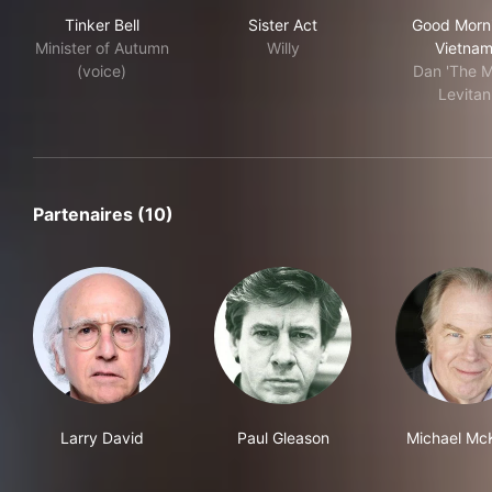
Tinker Bell
Sister Act
Goo
Tinker Bell
Sister Act
Good Morn
Minister of Autumn
Willy
Vietna
(voice)
Dan 'The M
Levitan
Partenaires (10)
Larry David
Paul Gleason
Michael Mc