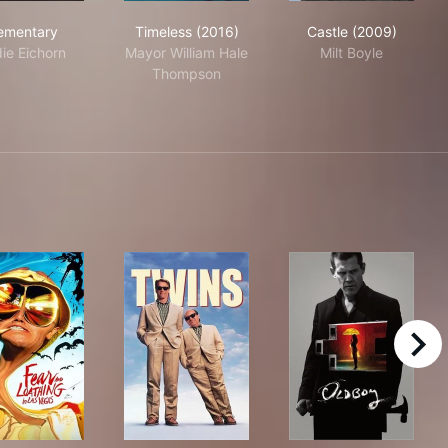
Elementary
Timeless (2016)
Castle (2009)
ementary
Timeless (2016)
Castle (2009)
ie Eichorn
Mayor William Hale
Milt Boyle
Thompson
right