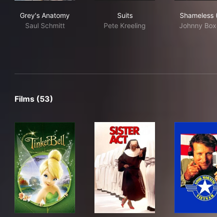
Grey's Anatomy
Suits
Sha
Grey's Anatomy
Suits
Shameless 
Saul Schmitt
Pete Kreeling
Johnny Box
Films (53)