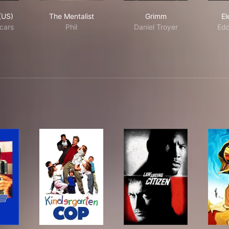
meless (US)
The Mentalist
Grimm
(US)
The Mentalist
Grimm
El
cars
Phil
Daniel Troyer
Edd