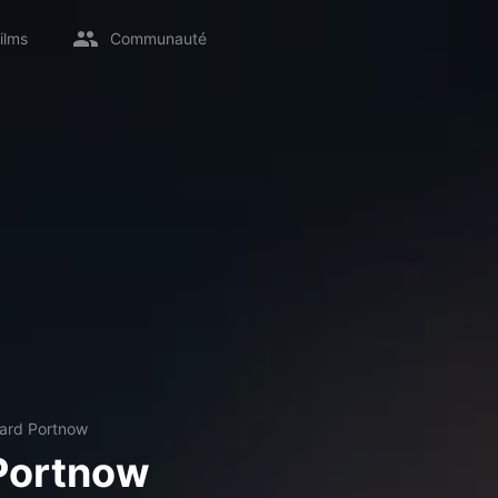
ilms
Communauté
ard Portnow
Portnow