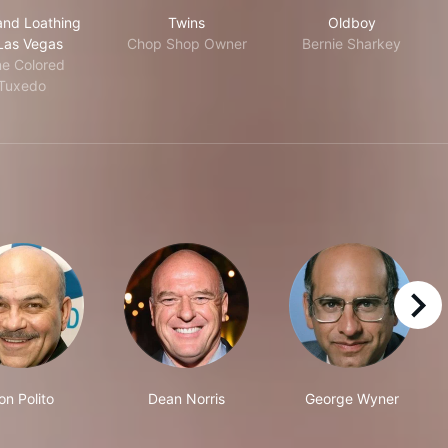
Fear and Loathing in Las Vegas
Twins
Oldboy
and Loathing
Twins
Oldboy
 Las Vegas
Chop Shop Owner
Bernie Sharkey
e Colored
Tuxedo
right
on Polito
Dean Norris
George Wyner