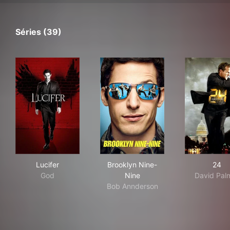
Séries (39)
Lucifer
Brooklyn Nine-Nine
24
Lucifer
Brooklyn Nine-
24
God
Nine
David Pal
Bob Annderson