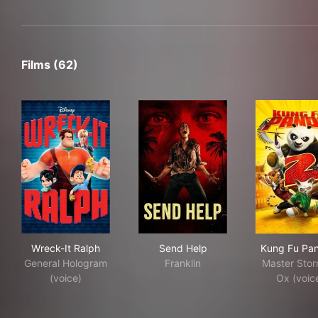
Films (62)
Wreck-It Ralph
Send Help
Kun
Wreck-It Ralph
Send Help
Kung Fu Pa
General Hologram
Franklin
Master Stor
(voice)
Ox (voic