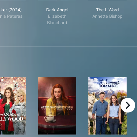
Tracker (2024)
Dark Angel
The L Word
cker (2024)
Dark Angel
The L Word
nia Pateras
Elizabeth
Annette Bishop
Blanchard
right