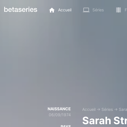
Accueil
Séries
F
NAISSANCE
Accueil
→
Séries
→
Sara
06/09/1974
Sarah St
PAYS