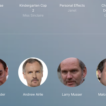
te Noise
Kindergarten Cop 2
Personal Effects
se
Kindergarten Cop
Personal Effects
Ch
2
Janet
D
Miss Sinclaire
G
ider
Andrew Airlie
Larry Musser
Malc