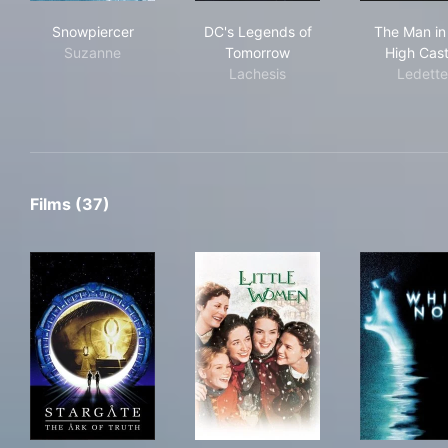
Snowpiercer
DC's Legends of Tomorrow
The
Snowpiercer
DC's Legends of
The Man in
Suzanne
Tomorrow
High Cast
Lachesis
Ledette
Films (37)