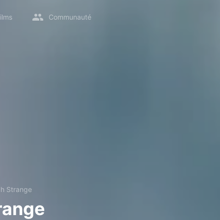
ilms
Communauté
h Strange
range