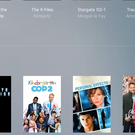
 Man in the High Castle
The X-Files
Stargate SG-1
 the
The X-Files
Stargate SG-1
Tra
le
Kimberly
Morgan le Fay
Anto