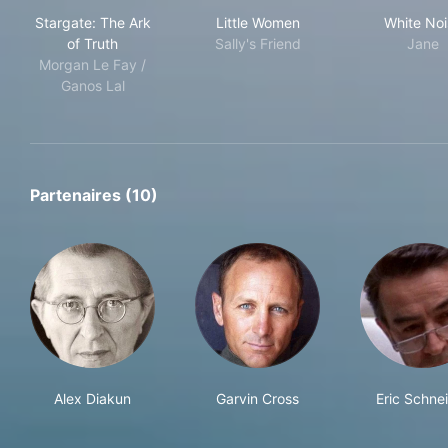
Stargate: The Ark of Truth
Little Women
Whi
Stargate: The Ark
Little Women
White Noi
of Truth
Sally's Friend
Jane
Morgan Le Fay /
Ganos Lal
Partenaires (10)
Alex Diakun
Garvin Cross
Eric Schne