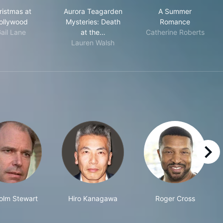
Christmas at Dollywood
Aurora Teagarden Mysteries: Death at t
A Summer Ro
ristmas at
Aurora Teagarden
A Summer
ollywood
Mysteries: Death
Romance
ail Lane
at the…
Catherine Roberts
Lauren Walsh
right
olm Stewart
Hiro Kanagawa
Roger Cross