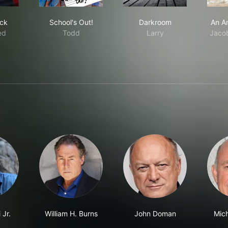
ampire
ino Jack
School's Out!
Darkroom
ck
School's Out!
Darkroom
An A
ed
Todd
Larry
Jacob
 Jr.
William H. Burns
John Doman
Mic