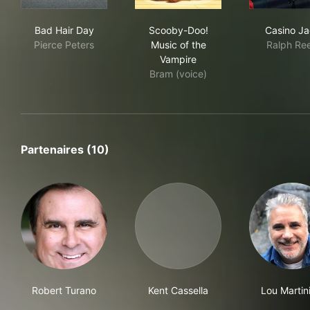
Bad Hair Day
Scooby-Doo! Music of the V
Cas
Bad Hair Day
Scooby-Doo!
Casino Ja
Pierce Peters
Music of the
Ralph Re
Vampire
Bram (voice)
Partenaires (10)
Robert Turano
Kent Cassella
Lou Martini