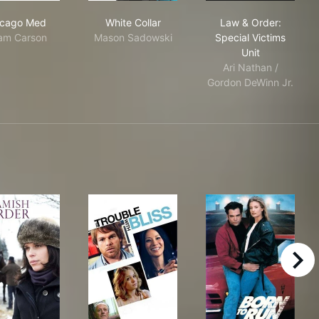
Chicago Med
White Collar
Law & Order: S
icago Med
White Collar
Law & Order:
am Carson
Mason Sadowski
Special Victims
Unit
Ari Nathan /
Gordon DeWinn Jr.
right