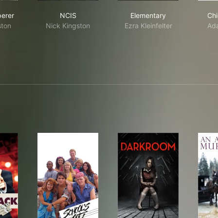
st Whisperer
NCIS
Elementary
erer
NCIS
Elementary
Ch
ston
Nick Kingston
Ezra Kleinfelter
Ad