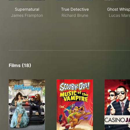
Supernatural
True Detective
Gho
Supernatural
True Detective
Ghost Whisp
James Frampton
Richard Brune
Lucas Mar
Films (18)