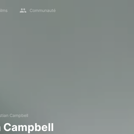
ilms
Communauté
stian Campbell
n Campbell