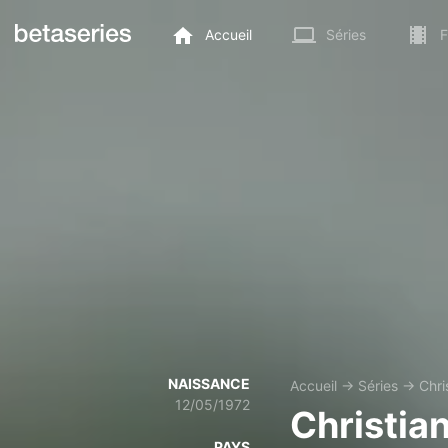
Accueil
Séries
F
NAISSANCE
Accueil
→
Séries
→
Chri
12/05/1972
Christia
PAYS