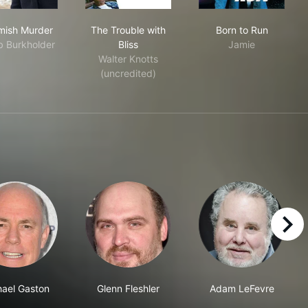
An Amish Murder
The Trouble with Bliss
Born to Run
mish Murder
The Trouble with
Born to Run
 Burkholder
Bliss
Jamie
Walter Knotts
(uncredited)
right
hael Gaston
Glenn Fleshler
Adam LeFevre