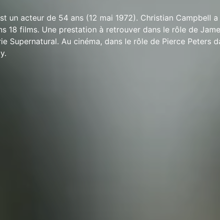
st un acteur de 54 ans (12 mai 1972). Christian Campbell a
ns 18 films. Une prestation à retrouver dans le rôle de Jam
ie Supernatural. Au cinéma, dans le rôle de Pierce Peters d
y.