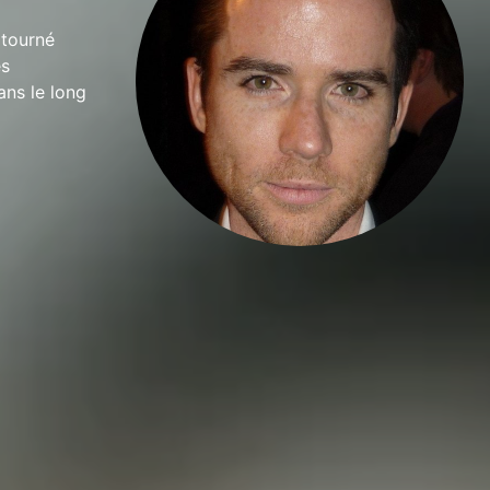
 tourné
es
ans le long