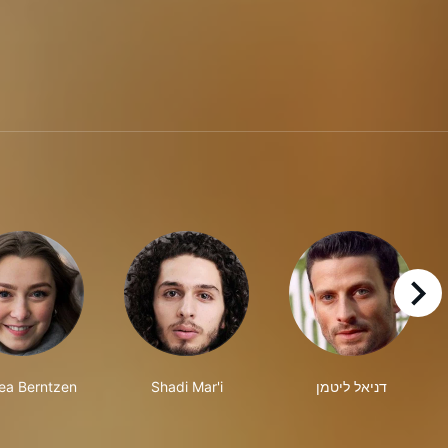
right
ea Berntzen
Shadi Mar'i
דניאל ליטמן