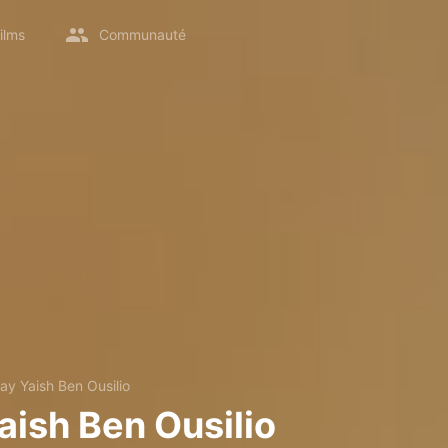
ilms
Communauté
ay Yaish Ben Ousilio
aish Ben Ousilio