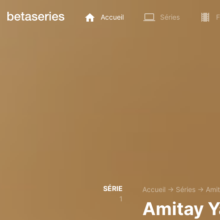
Accueil
Séries
F
SÉRIE
Accueil
→
Séries
→
Amit
1
Amitay Y