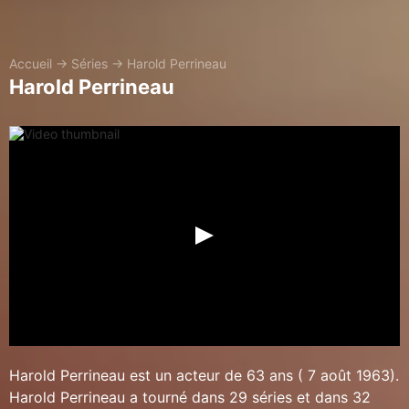
Accueil
→
Séries
→
Harold Perrineau
Harold Perrineau
Harold Perrineau est un acteur de 63 ans ( 7 août 1963).
Harold Perrineau a tourné dans 29 séries et dans 32