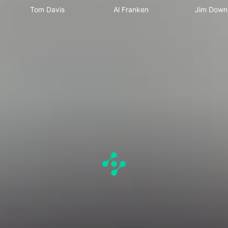
Tom Davis
Al Franken
Jim Down