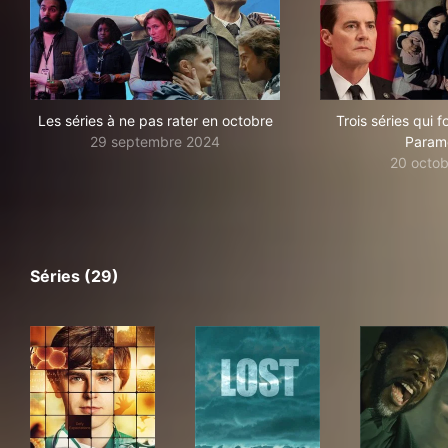
Les séries à ne pas rater en octobre
Trois séries qui f
29 septembre 2024
Param
20 octo
Séries (29)