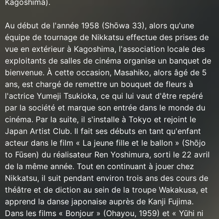
Kagoshima).
Au début de l'année 1958 (Shōwa 33), alors qu'une
équipe de tournage de Nikkatsu effectue des prises de
vue en extérieur à Kagoshima, l'association locale des
exploitants de salles de cinéma organise un banquet de
bienvenue. À cette occasion, Masahiko, alors âgé de 5
ans, est chargé de remettre un bouquet de fleurs à
l'actrice Yumeji Tsukioka, ce qui lui vaut d'être repéré
par la société et marque son entrée dans le monde du
cinéma. Par la suite, il s'installe à Tokyo et rejoint le
Japan Artist Club. Il fait ses débuts en tant qu'enfant
acteur dans le film « La jeune fille et le ballon » (Shōjo
to Fūsen) du réalisateur Ren Yoshimura, sorti le 22 avril
de la même année. Tout en continuant à jouer chez
Nikkatsu, il suit pendant environ trois ans des cours de
théâtre et de diction au sein de la troupe Wakakusa, et
apprend la danse japonaise auprès de Kanji Fujima.
Dans les films « Bonjour » (Ohayou, 1959) et « Yūhi ni