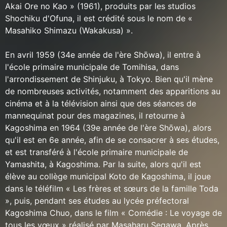
Akai Ore no Kao » (1961), produits par les studios
Shochiku d'Ofuna, il est crédité sous le nom de «
Masahiko Shimazu (Wakakusa) ».
En avril 1959 (34e année de l'ère Shōwa), il entre à
l'école primaire municipale de Tomihisa, dans
l'arrondissement de Shinjuku, à Tokyo. Bien qu'il mène
de nombreuses activités, notamment des apparitions au
cinéma et à la télévision ainsi que des séances de
mannequinat pour des magazines, il retourne à
Kagoshima en 1964 (39e année de l'ère Shōwa), alors
qu'il est en 6e année, afin de se consacrer à ses études,
et est transféré à l'école primaire municipale de
Yamashita, à Kagoshima. Par la suite, alors qu'il est
élève au collège municipal Koto de Kagoshima, il joue
dans le téléfilm « Les frères et sœurs de la famille Toda
», puis, pendant ses études au lycée préfectoral
Kagoshima Chuo, dans le film « Comédie : Le voyage de
tous les vœux » réalisé par Masaharu Segawa. Après