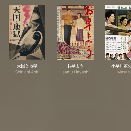
天国と地獄
お早よう
小
天国と地獄
お早よう
小早川家
Shinichi Aoki
Isamu Hayashi
Masao