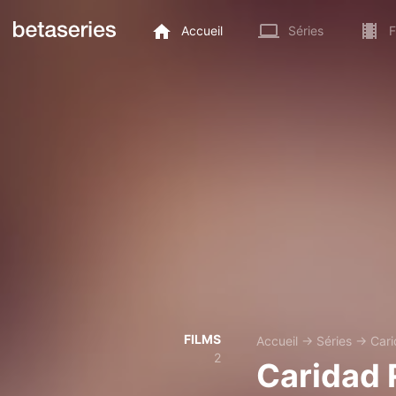
Accueil
Séries
F
FILMS
Accueil
→
Séries
→
Cari
2
Caridad 