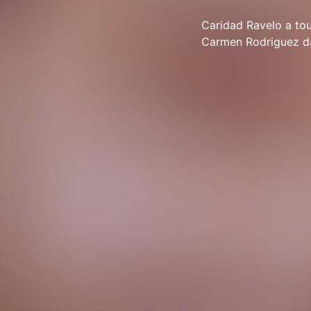
Caridad Ravelo a tou
Carmen Rodriguez da