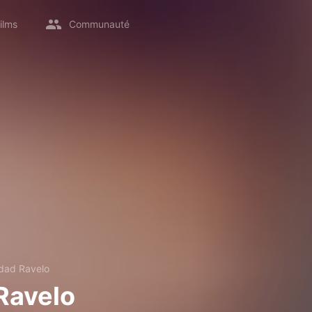
ilms
Communauté
dad Ravelo
Ravelo