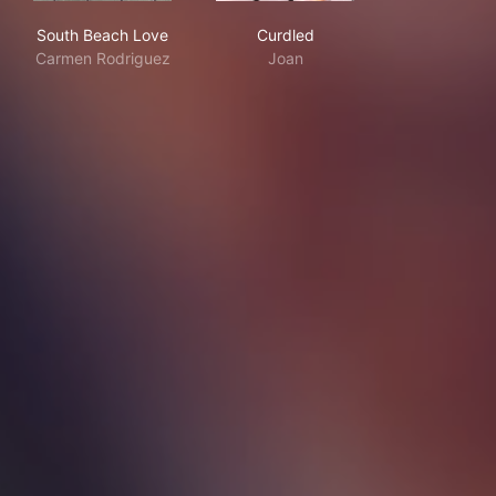
South Beach Love
Curdled
South Beach Love
Curdled
Carmen Rodriguez
Joan