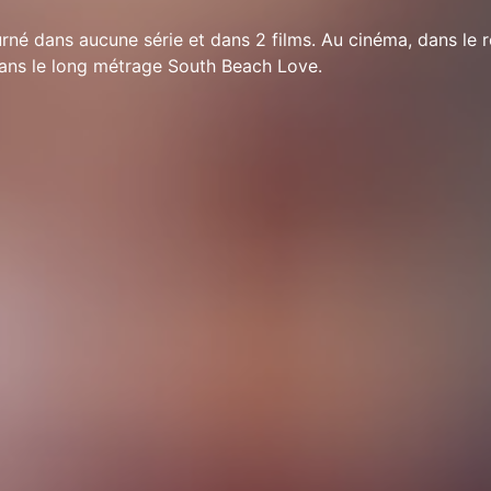
rné dans aucune série et dans 2 films. Au cinéma, dans le r
ns le long métrage South Beach Love.