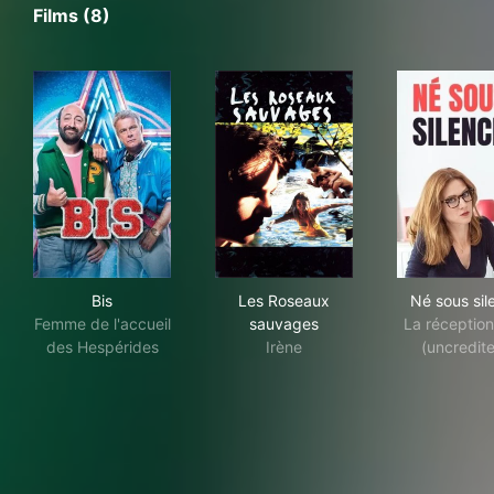
Films (8)
Bis
Les Roseaux sauvages
Né 
Bis
Les Roseaux
Né sous sil
Femme de l'accueil
sauvages
La réception
des Hespérides
Irène
(uncredit