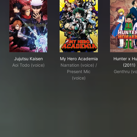
Jujutsu Kaisen
My Hero Academia
Hun
Jujutsu Kaisen
My Hero Academia
Hunter x Hu
Aoi Todo (voice)
Narration (voice) /
(2011)
Present Mic
Genthru (vo
(voice)