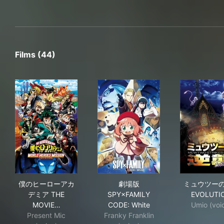
Films (44)
僕のヒーローアカデミア THE MOVIE ワールド ヒーロ
劇場版 SPY×FAMILY CODE: W
ミュ
僕のヒーローアカ
劇場版
ミュウツー
デミア THE
SPY×FAMILY
EVOLUTI
MOVIE…
CODE: White
Umio (voi
Present Mic
Franky Franklin