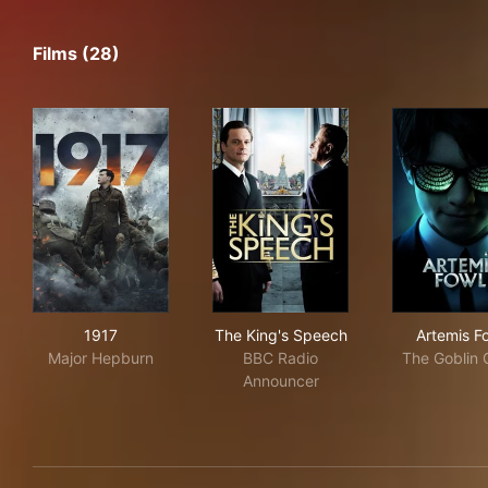
Films (28)
1917
The King's Speech
Art
1917
The King's Speech
Artemis F
Major Hepburn
BBC Radio
The Goblin 
Announcer