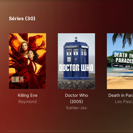
Séries (30)
Killing Eve
Doctor Who (2005)
Dea
Killing Eve
Doctor Who
Death in Par
Raymond
(2005)
Leo Pasc
Kahler-Jex