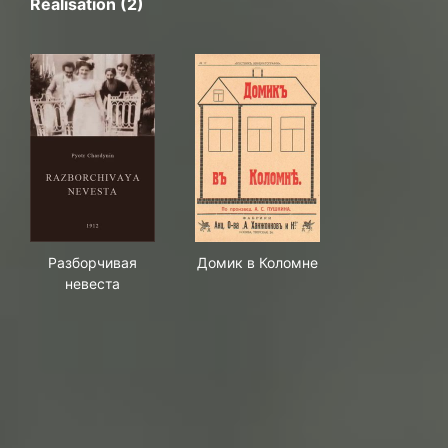
Réalisation (2)
Разборчивая невеста
Домик в Коломне
Разборчивая
Домик в Коломне
невеста