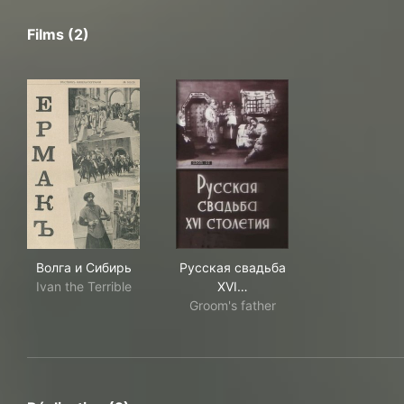
Films (2)
Волга и Сибирь
Русская свадьба XVI столе
Волга и Сибирь
Русская свадьба
Ivan the Terrible
XVI…
Groom's father