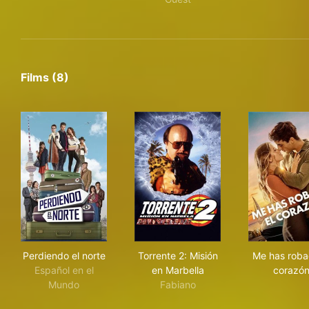
Films (8)
Perdiendo el norte
Torrente 2: Misión en Marbell
Me 
Perdiendo el norte
Torrente 2: Misión
Me has roba
Español en el
en Marbella
corazó
Mundo
Fabiano