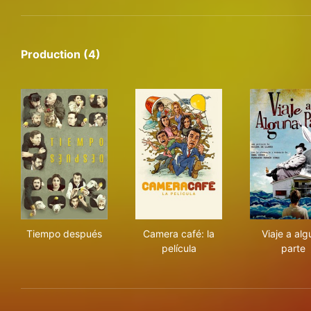
Production (4)
Tiempo después
Camera café: la película
Viaj
Tiempo después
Camera café: la
Viaje a al
película
parte