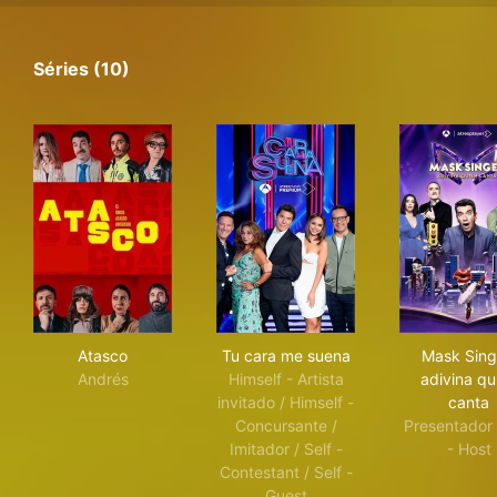
Séries (10)
Atasco
Tu cara me suena
Mas
Atasco
Tu cara me suena
Mask Sing
Andrés
Himself - Artista
adivina qu
invitado / Himself -
canta
Concursante /
Presentador 
Imitador / Self -
- Host
Contestant / Self -
Guest