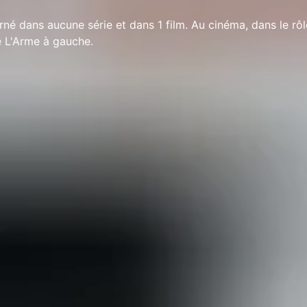
rné dans aucune série et dans 1 film. Au cinéma, dans le rôl
e L'Arme à gauche.