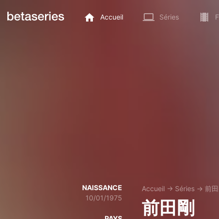
Accueil
Séries
F
NAISSANCE
Accueil
→
Séries
→
前田
10/01/1975
前田剛
PAYS