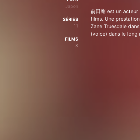
Japon
前田剛 est un acteur d
films. Une prestation
SÉRIES
11
Zane Truesdale dans 
(voice) dans le lo
FILMS
8