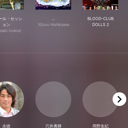
D 風のゆくえ
アジール・セッション
映画ドキドキ！プリキュア マナ結婚！
BLOOD-CLUB 
ール・セッシ
…
BLOOD-CLUB
ョン
Yūzou Hishikawa
DOLLS 2
saki (voice)
right
永徳
穴井勇輝
岡野友紀