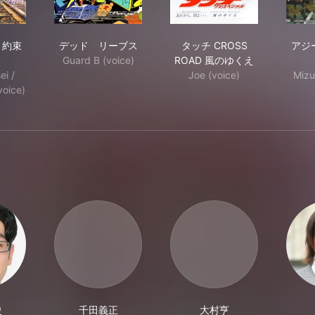
のむこう、約束の場所
デッド リーブス
タッチ CROSS ROA
、約束
デッド リーブス
タッチ CROSS
アジ
Guard B (voice)
ROAD 風のゆくえ
ei /
Joe (voice)
Mizu
voice)
史
千田義正
大村亨