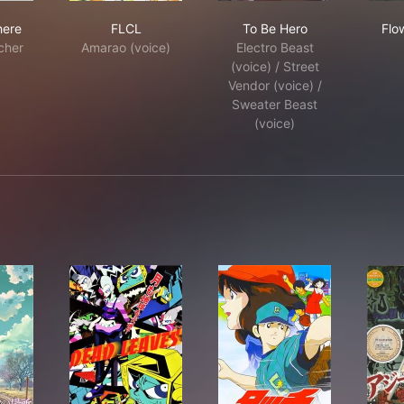
Were There
FLCL
To Be Hero
here
FLCL
To Be Hero
Flow
cher
Amarao (voice)
Electro Beast
(voice) / Street
Vendor (voice) /
Sweater Beast
(voice)