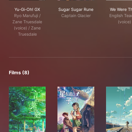
Yu-Gi-Oh! GX
Sugar Sugar Rune
We 
Yu-Gi-Oh! GX
Sugar Sugar Rune
We Were T
Ryo Marufuji /
Captain Glacier
English Tea
Zane Truesdale
(voice)
(voice) / Zane
Truesdale
Films (8)