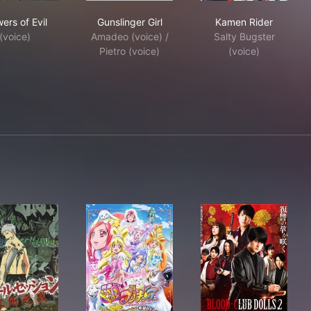
Flowers of Evil
Gunslinger Girl
Kamen Rider
ers of Evil
Gunslinger Girl
Kamen Rider
(voice)
Amadeo (voice) /
Salty Bugster
Pietro (voice)
(voice)