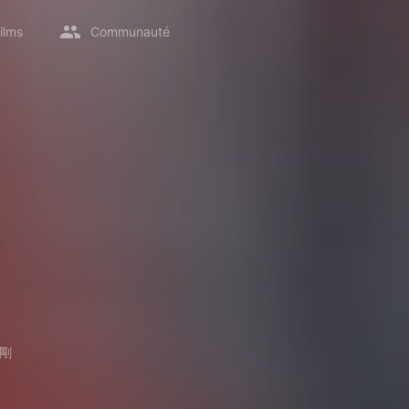
ilms
Communauté
剛