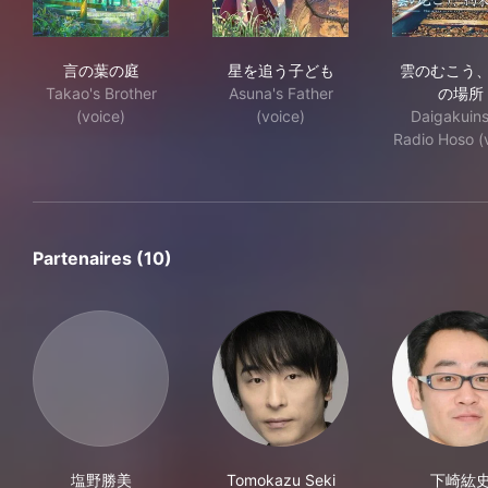
言の葉の庭
星を追う子ども
雲
言の葉の庭
星を追う子ども
雲のむこう
Takao's Brother
Asuna's Father
の場所
(voice)
(voice)
Daigakuins
Radio Hoso (
Partenaires (10)
塩野勝美
Tomokazu Seki
下崎紘