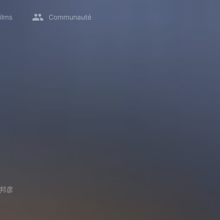
ilms
Communauté
邦彦