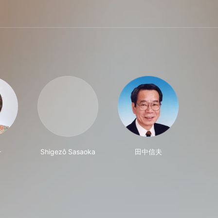
子
Shigezô Sasaoka
田中信夫