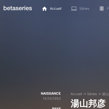
Accueil
Séries
F
NAISSANCE
Accueil
→
Séries
→
湯山
15/10/1952
湯山邦彦
PAYS