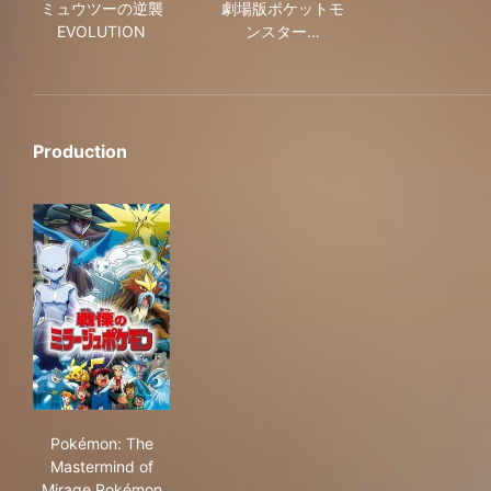
ミュウツーの逆襲
劇場版ポケットモ
EVOLUTION
ンスター…
Production
Pokémon: The Mastermind of Mirage Pokémon
Pokémon: The
Mastermind of
Mirage Pokémon