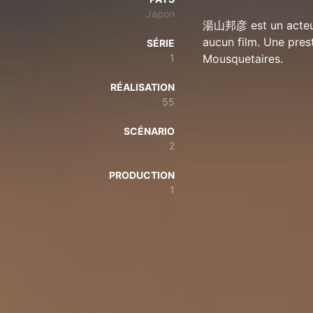
Japon
湯山邦彦 est un acteur
aucun film. Une pres
SÉRIE
1
Mousquetaires.
RÉALISATION
55
SCÉNARIO
2
PRODUCTION
1