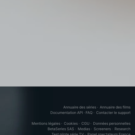
Annuaire des séries
·
Annuaire des films
Documentation API
·
FAQ
·
Contacter le support
Mentions légales
·
Cookies
·
CGU
·
Données personnelles
BetaSeries SAS
·
Medias
·
Screeners
·
Research
Test pilote série TV
·
Panel spectateurs France