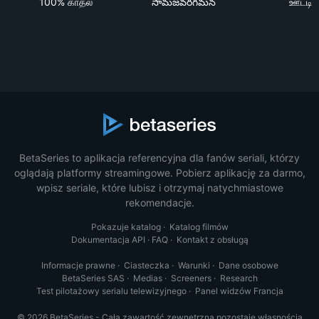
100% காதல்
సామజవరగమన
ஊட்டி
BetaSeries to aplikacja referencyjna dla fanów seriali, którzy
oglądają platformy streamingowe. Pobierz aplikację za darmo,
wpisz seriale, które lubisz i otrzymaj natychmiastowe
rekomendacje.
Pokazuje katalog
·
Katalog filmów
Dokumentacja API
·
FAQ
·
Kontakt z obsługą
Informacje prawne
·
Ciasteczka
·
Warunki
·
Dane osobowe
BetaSeries SAS
·
Medias
·
Screeners
·
Research
Test pilotażowy serialu telewizyjnego
·
Panel widzów Francja
© 2026 BetaSeries - Cała zawartość zewnętrzna pozostaje własnością