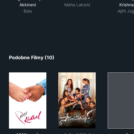
Akkineni
Maha Laksmi
Krishna
Balu
Ajith Jog
Podobne Filmy (10)
100% காதல்
సామజవరగమన
ஊட்ட