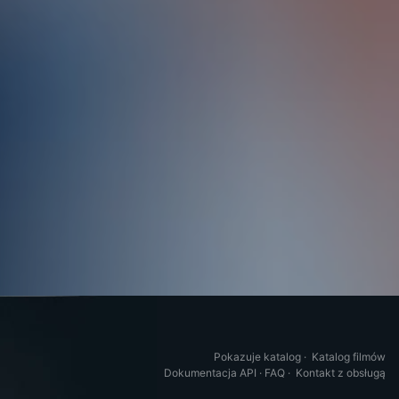
Pokazuje katalog
·
Katalog filmów
Dokumentacja API
·
FAQ
·
Kontakt z obsługą