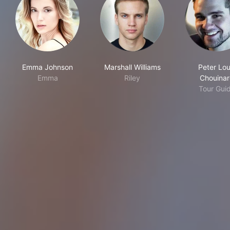
Emma Johnson
Marshall Williams
Peter Lou
Emma
Riley
Chouina
Tour Gui