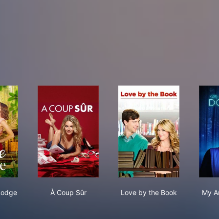
e at the Lodge
À Coup Sûr
Love by the Book
Lodge
À Coup Sûr
Love by the Book
My A