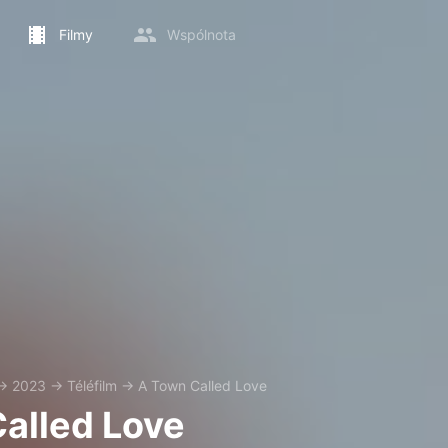
Filmy
Wspólnota
→
2023
→
Téléfilm
→
A Town Called Love
alled Love