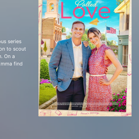
us series
on to scout
n. On a
 Emma find