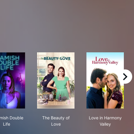
right
My Amish Double Life
The Beauty of Love
Love in Harmon
mish Double
The Beauty of
Love in Harmony
Life
Love
Valley