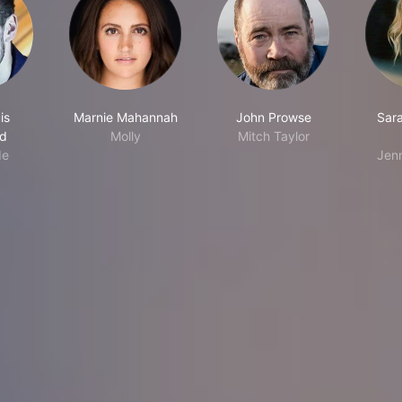
is
Marnie Mahannah
John Prowse
Sara
rd
Molly
Mitch Taylor
de
Jen