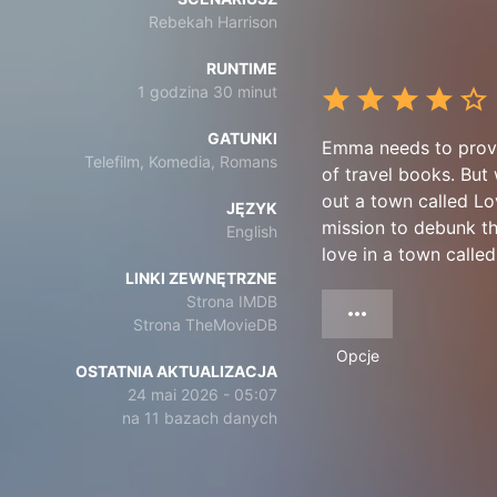
Rebekah Harrison
RUNTIME
1 godzina 30 minut
GATUNKI
Emma needs to prove 
Telefilm, Komedia, Romans
of travel books. But
out a town called Lo
JĘZYK
mission to debunk th
English
love in a town calle
LINKI ZEWNĘTRZNE
Strona IMDB
Strona TheMovieDB
Opcje
OSTATNIA AKTUALIZACJA
24 mai 2026 - 05:07
na 11 bazach danych