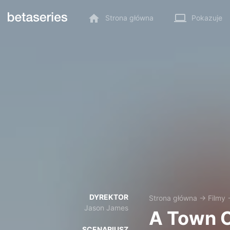
Strona główna
Pokazuje
DYREKTOR
Strona główna
→
Filmy
Jason James
A Town C
SCENARIUSZ