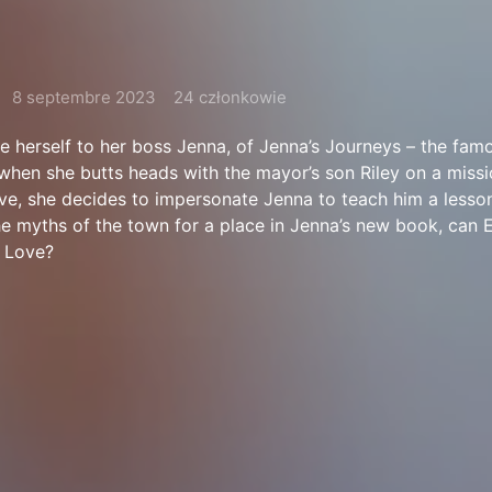
8 septembre 2023
24 członkowie
herself to her boss Jenna, of Jenna’s Journeys – the famo
 when she butts heads with the mayor’s son Riley on a missi
ve, she decides to impersonate Jenna to teach him a lesso
e myths of the town for a place in Jenna’s new book, can
d Love?