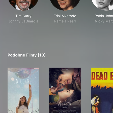
Tim Curry
Trini Alvarado
Robin Joh
Johnny LaGuardia
Pamela Pearl
Nicky Maro
Podobne Filmy (10)