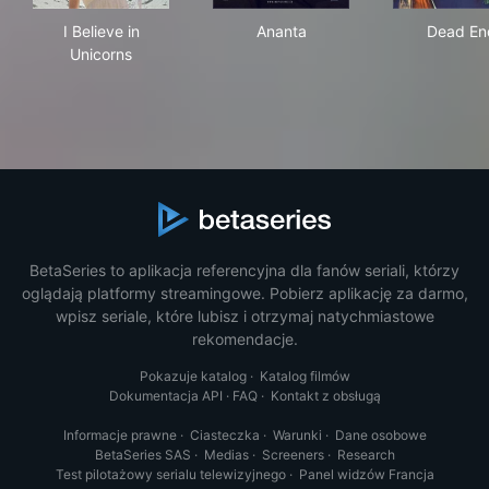
I Believe in Unicorns
Ananta
Dea
I Believe in
Ananta
Dead En
Unicorns
BetaSeries to aplikacja referencyjna dla fanów seriali, którzy
oglądają platformy streamingowe. Pobierz aplikację za darmo,
wpisz seriale, które lubisz i otrzymaj natychmiastowe
rekomendacje.
Pokazuje katalog
·
Katalog filmów
Dokumentacja API
·
FAQ
·
Kontakt z obsługą
Informacje prawne
·
Ciasteczka
·
Warunki
·
Dane osobowe
BetaSeries SAS
·
Medias
·
Screeners
·
Research
Test pilotażowy serialu telewizyjnego
·
Panel widzów Francja