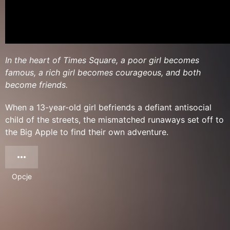
In the heart of Times Square, a poor girl becomes
famous, a rich girl becomes courageous, and both
become friends.
When a 13-year-old girl befriends a defiant antisocial
child of the streets, the mismatched runaways set off to
the Big Apple to find their own adventure.
Opcje