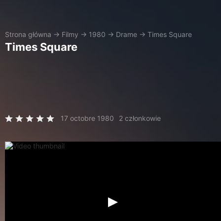
Strona główna
→
Filmy
→
1980
→
Drame
→
Times Square
Times Square
17 octobre 1980
2 członkowie