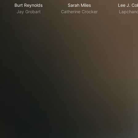
Burt Reynolds
Sarah Miles
Lee J. Co
Jay Grobart
Catherine Crocker
Lapchan