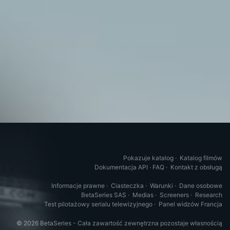
Pokazuje katalog
·
Katalog filmów
Dokumentacja API
·
FAQ
·
Kontakt z obsługą
Informacje prawne
·
Ciasteczka
·
Warunki
·
Dane osobowe
BetaSeries SAS
·
Medias
·
Screeners
·
Research
Test pilotażowy serialu telewizyjnego
·
Panel widzów Francja
© 2026 BetaSeries - Cała zawartość zewnętrzna pozostaje własnością