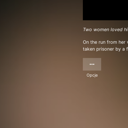
Two women loved him.
On the run from her 
taken prisoner by a f
Opcje