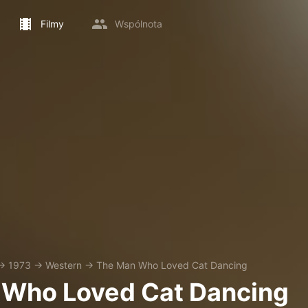
Filmy
Wspólnota
→
1973
→
Western
→
The Man Who Loved Cat Dancing
 Who Loved Cat Dancing