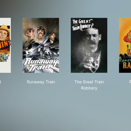
point
Runaway Train
The Great Train Robb
t
Runaway Train
The Great Train
Robbery