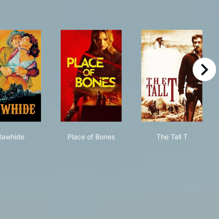
right
ery
Rawhide
Place of Bones
The Tall T
Rawhide
Place of Bones
The Tall T