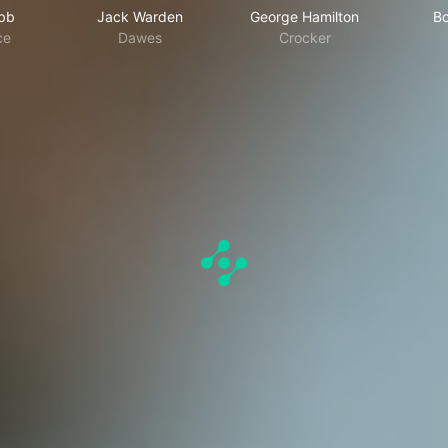
bb
Jack Warden
George Hamilton
Bo
ce
Dawes
Crocker