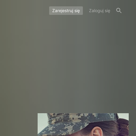
Zarejestruj się
Zaloguj się