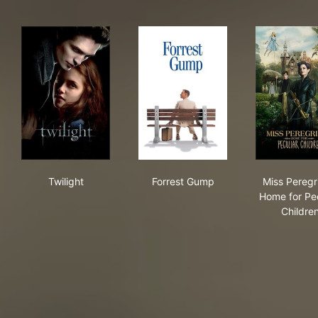
Twilight
Forrest Gump
Miss
Twilight
Forrest Gump
Miss Peregr
Home for Pec
Childre