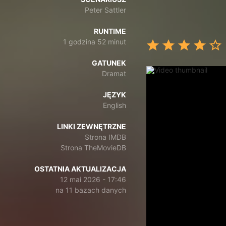
Peter Sattler
RUNTIME
1 godzina 52 minut
GATUNEK
Dramat
JĘZYK
English
LINKI ZEWNĘTRZNE
Strona IMDB
Strona TheMovieDB
OSTATNIA AKTUALIZACJA
12 mai 2026 - 17:46
na 11 bazach danych