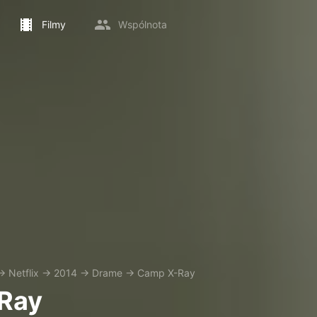
Filmy
Wspólnota
→
Netflix
→
2014
→
Drame
→
Camp X-Ray
Ray