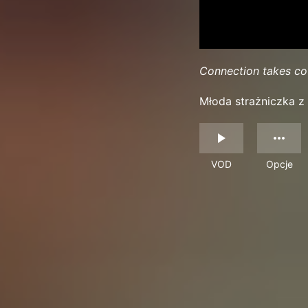
Connection takes c
Młoda strażniczka z
VOD
Opcje