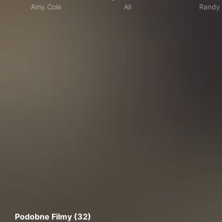
Amy Cole
Ali
Randy
Podobne Filmy (32)