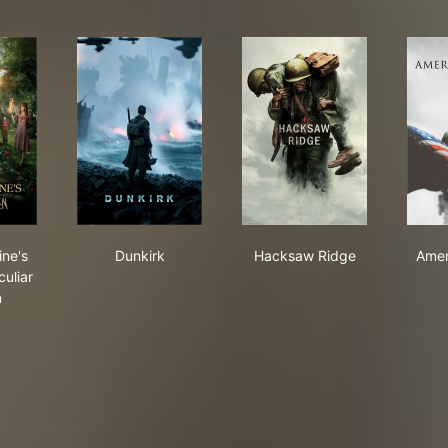
 Peregrine's Home for Peculiar Children
Dunkirk
Hacksaw Ridge
ine's
Dunkirk
Hacksaw Ridge
Amer
uliar
n