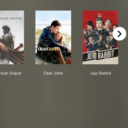
right
American Sniper
Dear John
Jojo Rabbit
ican Sniper
Dear John
Jojo Rabbit