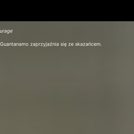
ourage
 Guantanamo zaprzyjaźnia się ze skazańcem.