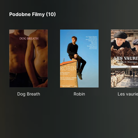
Podobne Filmy (10)
Dog Breath
Robin
Les
Dog Breath
Robin
Les vauri