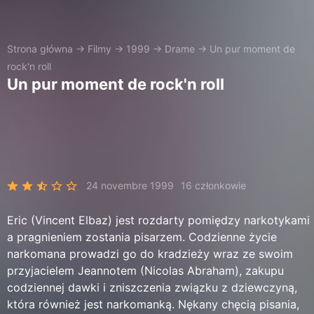
Strona główna
→
Filmy
→
1999
→
Drame
→
Un pur moment de
rock'n roll
Un pur moment de rock'n roll
24 novembre 1999
16 członkowie
Eric (Vincent Elbaz) jest rozdarty pomiędzy narkotykami
a pragnieniem zostania pisarzem. Codzienne życie
narkomana prowadzi go do kradzieży wraz ze swoim
przyjacielem Jeannotem (Nicolas Abraham), zakupu
codziennej dawki i zniszczenia związku z dziewczyną,
która również jest narkomanką. Nękany chęcią pisania,