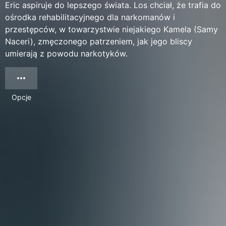
Eric aspiruje do lepszego świata. Los chciał, że trafia do
ośrodka rehabilitacyjnego dla narkomanów i
przestępców, w towarzystwie niejakiego Kamela (Samy
Naceri), zmęczonego patrzeniem, jak jego bliscy
umierają z powodu narkotyków.
Opcje