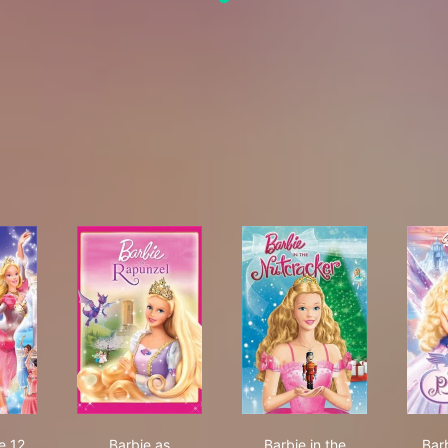
 Pauper
bie in the 12 Dancing Princesses
Barbie as Rapunzel
Barbie in the Nutcrac
e 12
Barbie as
Barbie in the
Bar