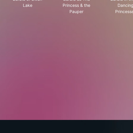
Lake
Princess & the
Dancin
Pauper
Princess