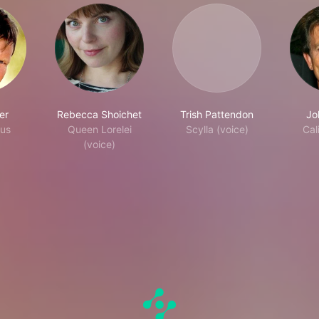
er
Rebecca Shoichet
Trish Pattendon
Jo
us
Queen Lorelei
Scylla (voice)
Cal
(voice)