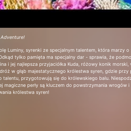
 Adventure!
rolę Luminy, syrenki ze specjalnym talentem, która marzy o
Odkąd tylko pamięta ma specjalny dar - sprawia, że podmo
ina i jej najlepsza przyjaciółka Kuda, różowy konik morski,
róż w głąb majestatycznego królestwa syren, gdzie prz
 talentu, przygotowują się do królewskiego balu. Niespod
jej magiczne perły są kluczem do powstrzymania wrogów i
wania królestwa syren!