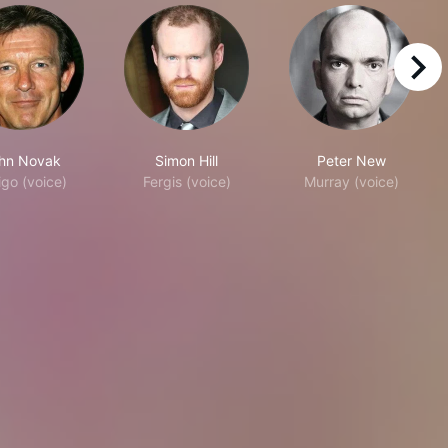
right
hn Novak
Simon Hill
Peter New
igo (voice)
Fergis (voice)
Murray (voice)