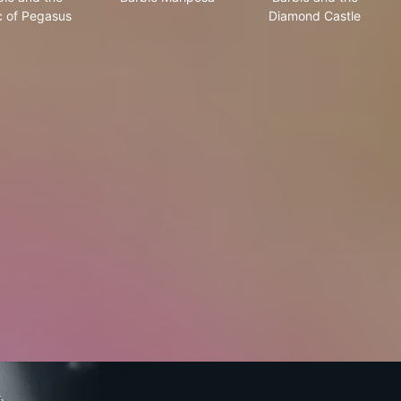
 of Pegasus
Diamond Castle