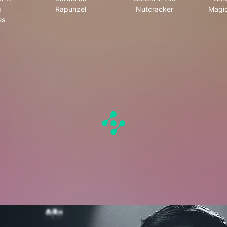
g
Rapunzel
Nutcracker
Magic
es