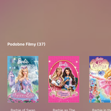
Podobne Filmy (37)
Barbie of Swan Lake
Barbie as The Princess & the
Bar
Barbie of Swan
Barbie as The
Barbie in th