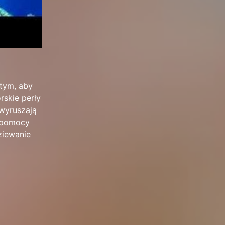
 tym, aby
rskie perły
 wyruszają
y pomocy
ziewanie