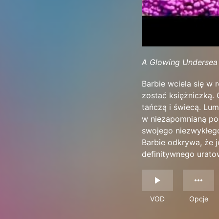
A Glowing Undersea
Barbie wciela się w 
zostać księżniczką. 
tańczą i świecą. Lum
w niezapomnianą pod
swojego niezwykłego
Barbie odkrywa, że 
definitywnego urato
VOD
Opcje