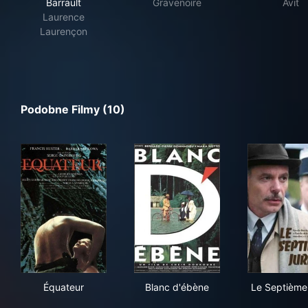
Barrault
Gravenoire
Avit
Laurence
Laurençon
Podobne Filmy (10)
Équateur
Blanc d'ébène
Le 
Équateur
Blanc d'ébène
Le Septième