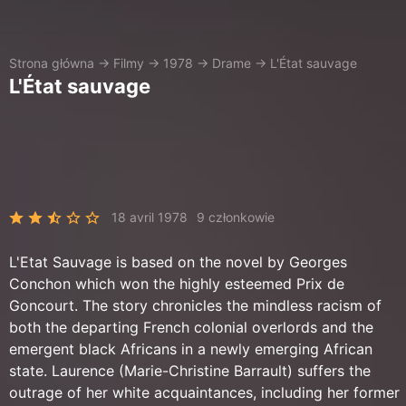
Strona główna
→
Filmy
→
1978
→
Drame
→
L'État sauvage
L'État sauvage
18 avril 1978
9 członkowie
L'Etat Sauvage is based on the novel by Georges
Conchon which won the highly esteemed Prix de
Goncourt. The story chronicles the mindless racism of
both the departing French colonial overlords and the
emergent black Africans in a newly emerging African
state. Laurence (Marie-Christine Barrault) suffers the
outrage of her white acquaintances, including her former