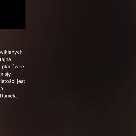
uwikłanych
tajną
ej placówce
misję
stości jest
ia
Daniela.