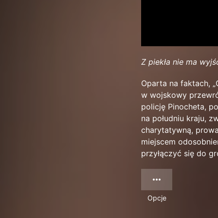
Z piekła nie ma wyjśc
Oparta na faktach, „
w wojskowy przewrót
policję Pinocheta, p
na południu kraju, 
charytatywną, prowa
miejscem odosobnieni
przyłączyć się do g
Opcje