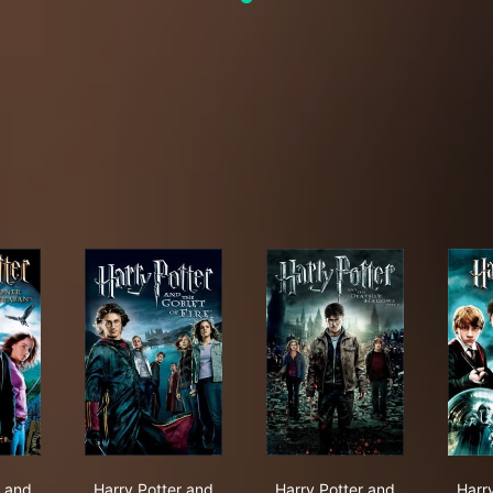
r of Secrets
ry Potter and the Prisoner of Azkaban
Harry Potter and the Goblet of Fire
Harry Potter and the D
r and
Harry Potter and
Harry Potter and
Harr