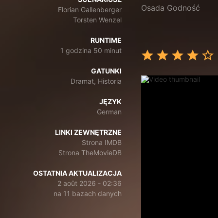
Osada Godność
Florian Gallenberger
Torsten Wenzel
RUNTIME
1 godzina 50 minut
GATUNKI
Dramat, Historia
JĘZYK
German
LINKI ZEWNĘTRZNE
Strona IMDB
Strona TheMovieDB
OSTATNIA AKTUALIZACJA
2 août 2026 - 02:36
na 11 bazach danych