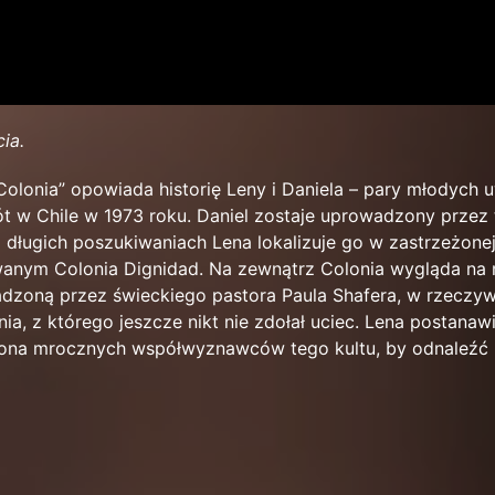
ia.
Colonia” opowiada historię Leny i Daniela – pary młodych 
 w Chile w 1973 roku. Daniel zostaje uprowadzony przez 
o długich poszukiwaniach Lena lokalizuje go w zastrzeżon
zwanym Colonia Dignidad. Na zewnątrz Colonia wygląda na 
dzoną przez świeckiego pastora Paula Shafera, w rzeczywi
a, z którego jeszcze nikt nie zdołał uciec. Lena postanaw
rona mrocznych współwyznawców tego kultu, by odnaleźć 