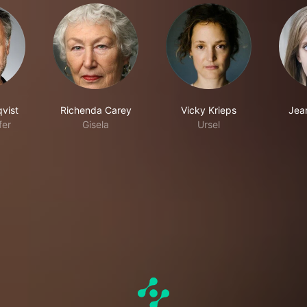
vist
Richenda Carey
Vicky Krieps
Jea
fer
Gisela
Ursel