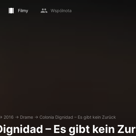
Filmy
Wspólnota
→
2016
→
Drame
→
Colonia Dignidad – Es gibt kein Zurück
Dignidad – Es gibt kein Zu