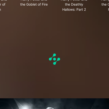
r of
the Goblet of Fire
the Deathly
the 
n
Hallows: Part 2