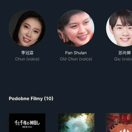
季冠霖
Pan Shulan
苏尚卿
Chun (voice)
Old Chun (voice)
Qiu (voic
Podobne Filmy (10)