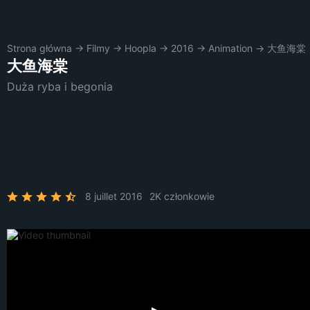
Strona główna
→
Filmy
→
Hoopla
→
2016
→
Animation
→
大鱼海棠
大鱼海棠
Duża ryba i begonia
8 juillet 2016
2K członkowie