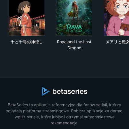
千と千尋の神隠し
Raya and the Last Dragon
メ
千と千尋の神隠し
Raya and the Last
メアリと魔
Dragon
BetaSeries to aplikacja referencyjna dla fanów seriali, którzy
oglądają platformy streamingowe. Pobierz aplikację za darmo,
wpisz seriale, które lubisz i otrzymaj natychmiastowe
rekomendacje.