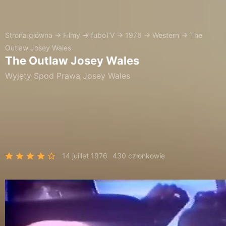
Strona główna
→
Filmy
→
fuboTV
→
1976
→
Western
→
The
Outlaw Josey Wales
The Outlaw Josey Wales
Wyjęty Spod Prawa Josey Wales
14 juillet 1976
430 członkowie