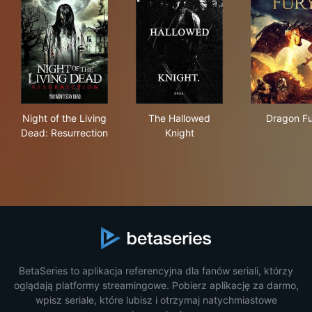
Night of the Living Dead: Resurrection
The Hallowed Knight
Dra
Night of the Living
The Hallowed
Dragon F
Dead: Resurrection
Knight
BetaSeries to aplikacja referencyjna dla fanów seriali, którzy
oglądają platformy streamingowe. Pobierz aplikację za darmo,
wpisz seriale, które lubisz i otrzymaj natychmiastowe