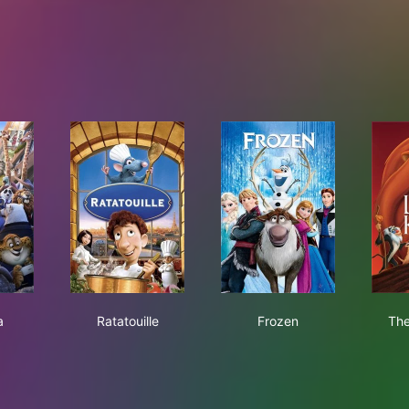
topia
Ratatouille
Frozen
a
Ratatouille
Frozen
The