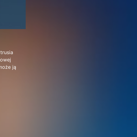
trusia
towej
może ją