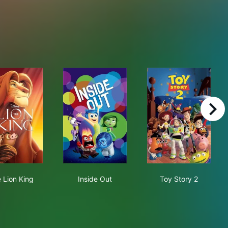
right
The Lion King
Inside Out
Toy Story 2
 Lion King
Inside Out
Toy Story 2