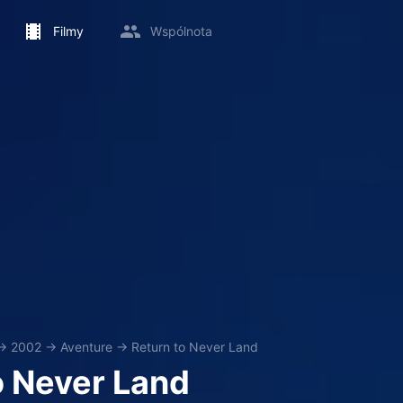
Filmy
Wspólnota
→
2002
→
Aventure
→
Return to Never Land
o Never Land