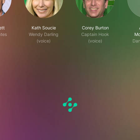
ett
Kath Soucie
Corey Burton
ates
Wendy Darling
Captain Hook
Mc
(voice)
(voice)
Dan