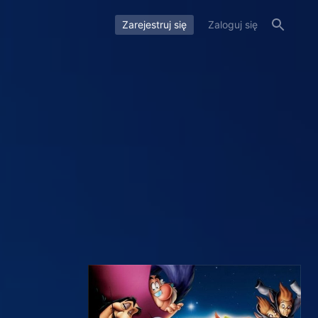
Zarejestruj się
Zaloguj się