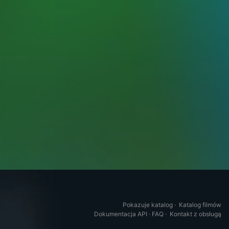
Pokazuje katalog
·
Katalog filmów
Dokumentacja API
·
FAQ
·
Kontakt z obsługą