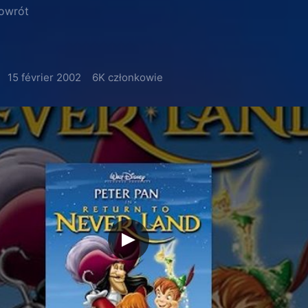
powrót
15 février 2002
6K członkowie