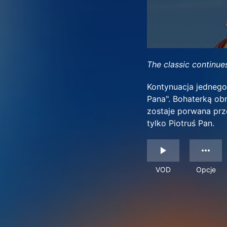
The classic continue
Kontynuacja jednego
Pana". Bohaterką obr
zostaje porwana prz
tylko Piotruś Pan.
VOD
Opcje