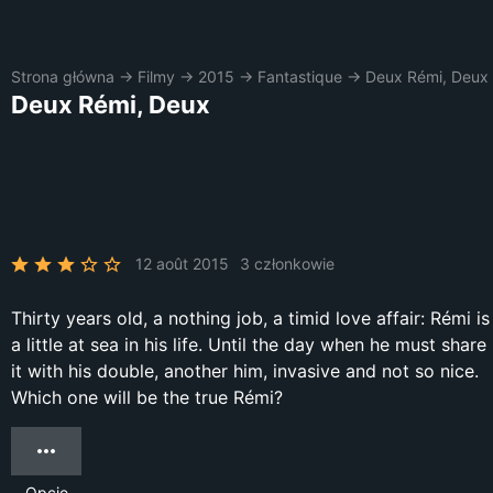
Strona główna
→
Filmy
→
2015
→
Fantastique
→
Deux Rémi, Deux
Deux Rémi, Deux
12 août 2015
3 członkowie
Thirty years old, a nothing job, a timid love affair: Rémi is
a little at sea in his life. Until the day when he must share
it with his double, another him, invasive and not so nice.
Which one will be the true Rémi?
Opcje