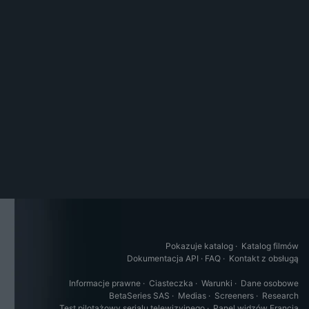
Pokazuje katalog
·
Katalog filmów
Dokumentacja API
·
FAQ
·
Kontakt z obsługą
Informacje prawne
·
Ciasteczka
·
Warunki
·
Dane osobowe
BetaSeries SAS
·
Medias
·
Screeners
·
Research
Test pilotażowy serialu telewizyjnego
·
Panel widzów Francja