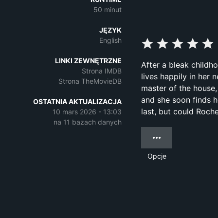
50 minut
JĘZYK
English
LINKI ZEWNĘTRZNE
After a bleak childh
Strona IMDB
lives happily in her 
Strona TheMovieDB
master of the house,
and she soon finds h
OSTATNIA AKTUALIZACJA
last, but could Roche
10 mars 2026 - 13:03
na 11 bazach danych
Opcje