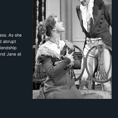
ess. As she
nd abrupt
riendship
und Jane at