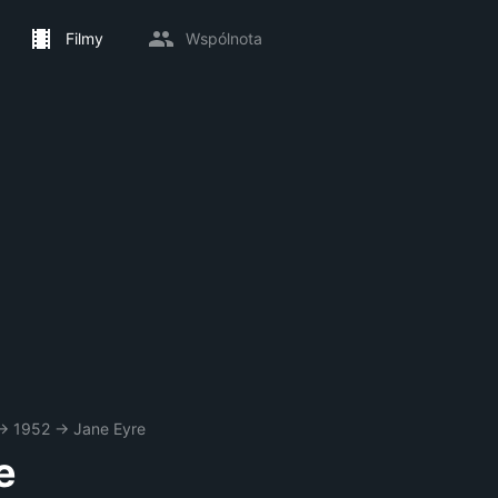
Filmy
Wspólnota
→
1952
→
Jane Eyre
e