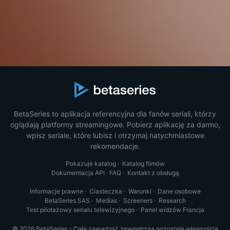
BetaSeries to aplikacja referencyjna dla fanów seriali, którzy
oglądają platformy streamingowe. Pobierz aplikację za darmo,
wpisz seriale, które lubisz i otrzymaj natychmiastowe
rekomendacje.
Pokazuje katalog
·
Katalog filmów
Dokumentacja API
·
FAQ
·
Kontakt z obsługą
Informacje prawne
·
Ciasteczka
·
Warunki
·
Dane osobowe
BetaSeries SAS
·
Medias
·
Screeners
·
Research
Test pilotażowy serialu telewizyjnego
·
Panel widzów Francja
© 2026 BetaSeries - Cała zawartość zewnętrzna pozostaje własnością