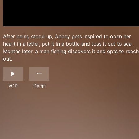
After being stood up, Abbey gets inspired to open her
heart in a letter, put it in a bottle and toss it out to sea.
Months later, a man fishing discovers it and opts to reach
out.
VOD
Opcje