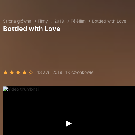
Strona główna
→
Filmy
→
2019
→
Téléfilm
→
Bottled with Love
Bottled with Love
13 avril 2019
1K członkowie