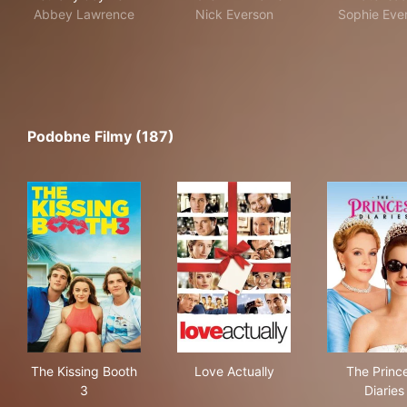
Abbey Lawrence
Nick Everson
Sophie Eve
Podobne Filmy (187)
The Kissing Booth 3
Love Actually
The 
The Kissing Booth
Love Actually
The Princ
3
Diaries