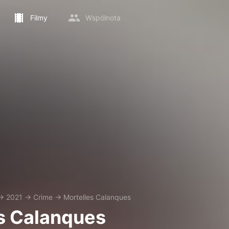
Filmy
Wspólnota
→
2021
→
Crime
→
Mortelles Calanques
s Calanques