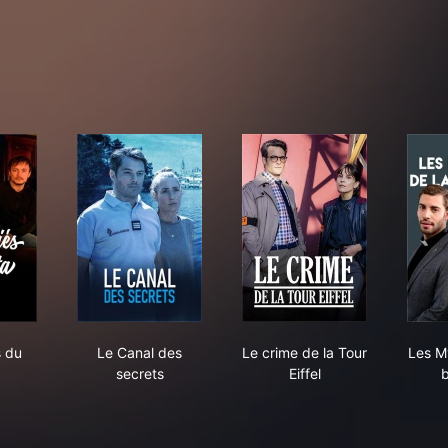
as
oubliés du Delta
Le Canal des secrets
Le crime de la Tour Eif
s du
Le Canal des
Le crime de la Tour
Les M
secrets
Eiffel
b