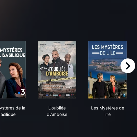
right
fel
Les Mystères de la basilique
L'oubliée d'Amboise
Les Mystères de
ystères de la
L'oubliée
Les Mystères de
asilique
d'Amboise
l'île