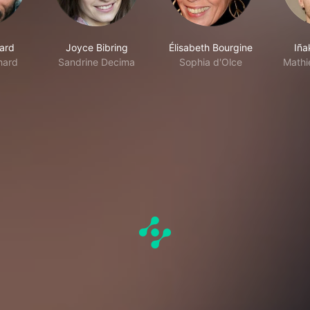
ard
Joyce Bibring
Élisabeth Bourgine
Iña
hard
Sandrine Decima
Sophia d'Olce
Mathi