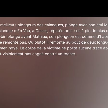
meilleurs plongeurs des calanques, plonge avec son ami Ma
alanque d'En Vau, à Cassis, réputée pour ses à pic de plus 
 Robin plonge avant Mathieu, son plongeon est comme d'hab
ne remonte pas. Ou plutôt il remonte au bout de deux longu
mer, noyé. Le corps de la victime ne porte aucune trace ap
 visiblement pas cogné contre un rocher.