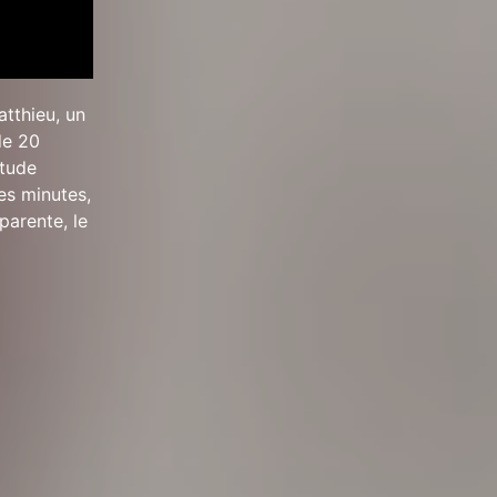
tthieu, un
de 20
itude
es minutes,
parente, le