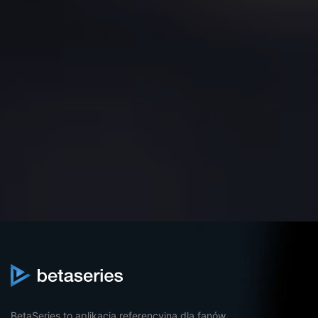
BetaSeries to aplikacja referencyjna dla fanów