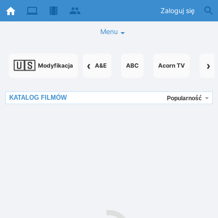
Zaloguj się
Menu
🇺🇸
‹
›
Modyfikacja
A&E
ABC
Acorn TV
Acor
KATALOG FILMÓW
Popularność