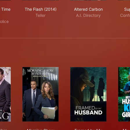
e Upon a Time (2011)
The Flash (2014)
Altered Carbon
 Time
The Flash (2014)
Altered Carbon
Su
Teller
A.I. Directory
Conf
olice
rees
le You Were Dating
Morning Show Mysteries: Murder on the Menu
Framed by My Husba