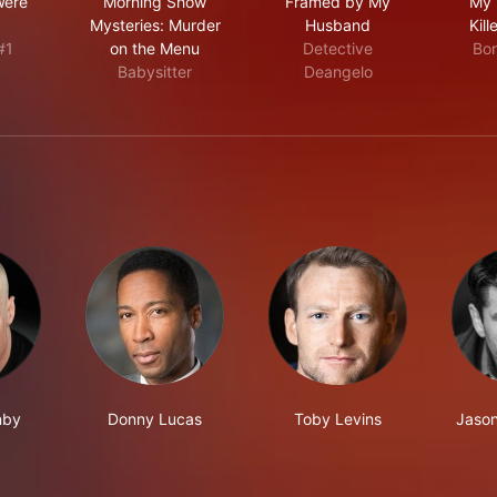
Were
Morning Show
Framed by My
My 
Mysteries: Murder
Husband
Kill
#1
on the Menu
Detective
Bor
Babysitter
Deangelo
nby
Donny Lucas
Toby Levins
Jason