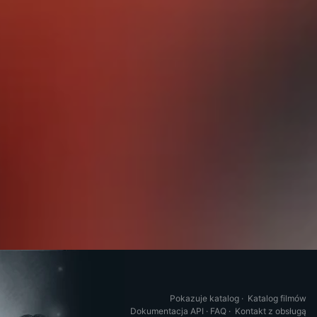
Pokazuje katalog
·
Katalog filmów
Dokumentacja API
·
FAQ
·
Kontakt z obsługą