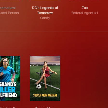
Supernatural
DC's Legends of Tomorrow
Zoo
pernatural
DC's Legends of
Zoo
used Person
Tomorrow
Federal Agent #1
Sandy
nd
My Husband's Killer Girlfriend
Soccer Mom Madam