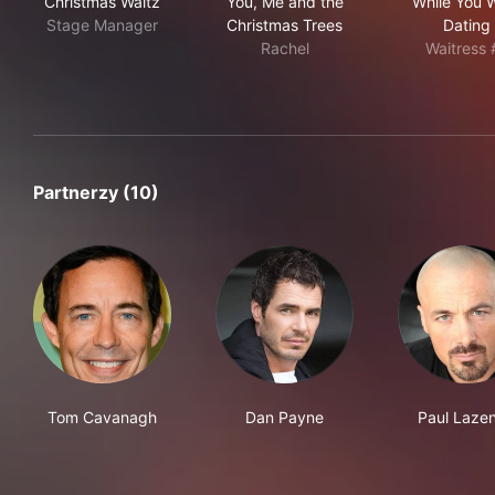
Christmas Waltz
You, Me and the
While You 
Stage Manager
Christmas Trees
Dating
Rachel
Waitress 
Partnerzy (10)
Tom Cavanagh
Dan Payne
Paul Laze