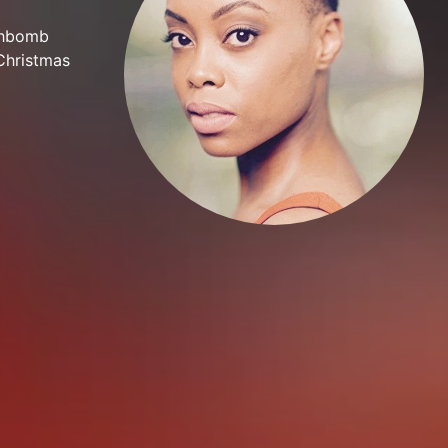
uthbomb
Christmas