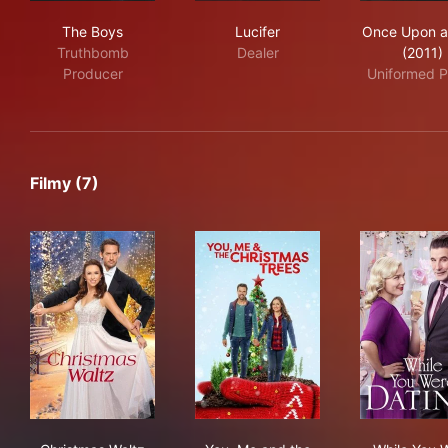
The Boys
Lucifer
Onc
The Boys
Lucifer
Once Upon a
Truthbomb
Dealer
(2011)
Producer
Uniformed P
Filmy (7)
Christmas Waltz
You, Me and the Christmas T
Whi