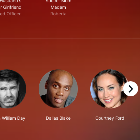
Husband's
Soccer Mom
er Girlfriend
Madam
ed Officer
Roberta
right
 William Day
Dalias Blake
Courtney Ford