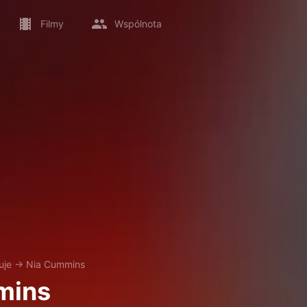
Filmy
Wspólnota
uje
→
Nia Cummins
mins