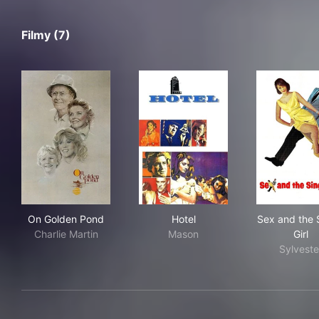
Filmy (7)
On Golden Pond
Hotel
Sex 
On Golden Pond
Hotel
Sex and the 
Charlie Martin
Mason
Girl
Sylveste